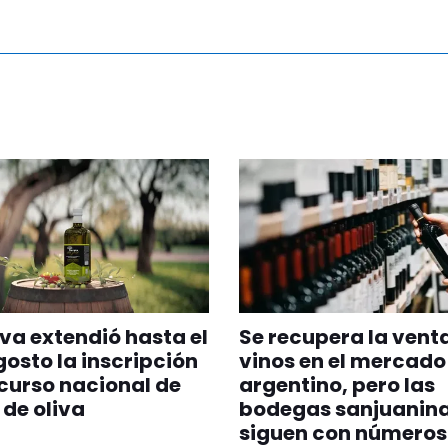
va extendió hasta el
Se recupera la vent
gosto la inscripción
vinos en el mercado
curso nacional de
argentino, pero las
 de oliva
bodegas sanjuanin
siguen con números