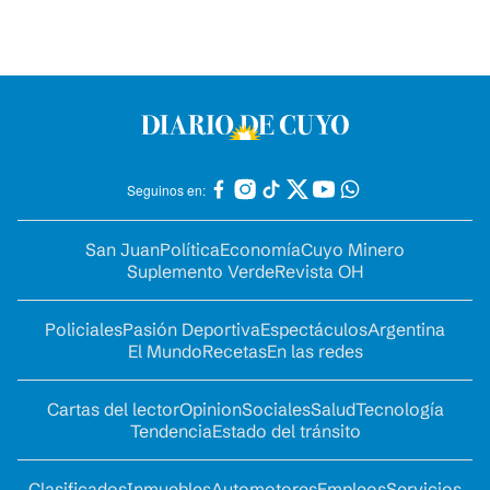
Seguinos en:
San Juan
Política
Economía
Cuyo Minero
Suplemento Verde
Revista OH
Policiales
Pasión Deportiva
Espectáculos
Argentina
El Mundo
Recetas
En las redes
Cartas del lector
Opinion
Sociales
Salud
Tecnología
Tendencia
Estado del tránsito
Clasificados
Inmuebles
Automotores
Empleos
Servicios