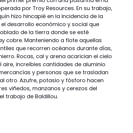
del primer premio con una pasantía en la
perada por Troy Resources. En su trabajo,
ín hizo hincapié en la incidencia de la
y el desarrollo económico y social que
poblado de la tierra donde se esté
y cobre. Manteniendo a flote aquellas
iles que recorren océanos durante días,
erro. Rocas, cal y arena acarician el cielo
l aire, increíbles cantidades de aluminio
 mercancías y personas que se trasladan
l otro. Azufre, potasio y fósforo hacen
res viñedos, manzanos y cerezos del
 trabajo de Baldillou.