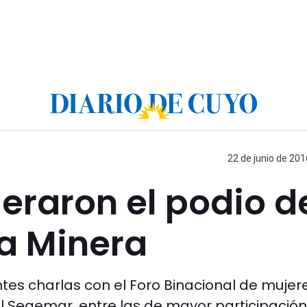
22 de junio de 201
deraron el podio d
ia Minera
tes charlas con el Foro Binacional de mujer
el Segemar, entre las de mayor participación