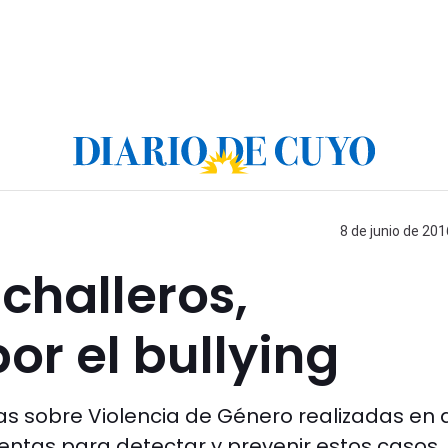
8 de junio de 201
challeros,
r el bullying
das sobre Violencia de Género realizadas en 
entas para detectar y prevenir estos casos.