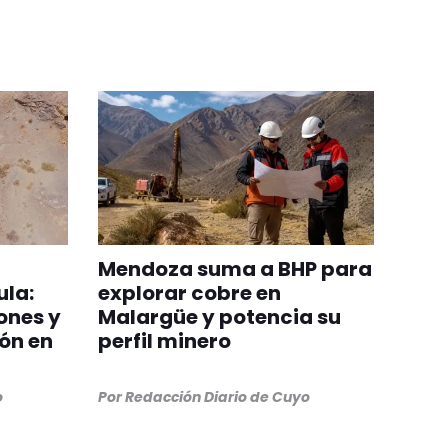
Mendoza suma a BHP para
ula:
explorar cobre en
ones y
Malargüe y potencia su
ión en
perfil minero
o
Por
Redacción Diario de Cuyo