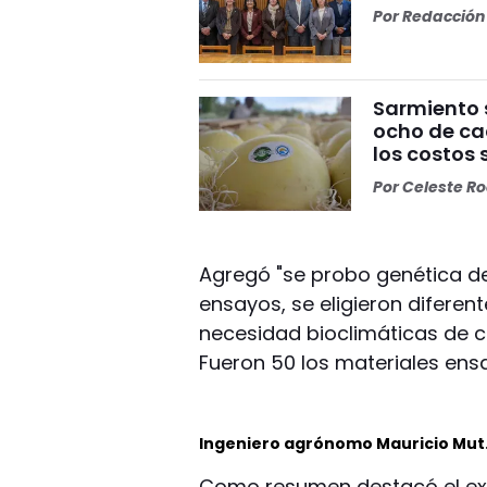
Por
Redacción 
Sarmiento 
ocho de cad
los costos 
Por
Celeste R
Agregó "se probo genética de 
ensayos, se eligieron diferen
necesidad bioclimáticas de c
Fueron 50 los materiales ens
Ingeniero agrónomo Mauricio Mut
Como resumen destacó el exp