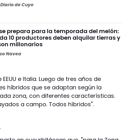
Diario de Cuyo
se prepara para la temporada del melón:
a 10 productores deben alquilar tierras y
son millonarios
oco Navea
EEUU e Italia. Luego de tres años de
tes híbridos que se adaptan según la
ada zona, con diferentes características.
ayados a campo. Todos híbridos".
.
erto en cucurbitáceas que, "para la Zona