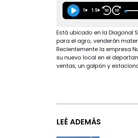
1
1.5
10
10
Está ubicado en la Diagona
para el agro, venderán materi
Recientemente la empresa Nut
su nuevo local en el depart
ventas, un galpón y estacio
LEÉ ADEMÁS