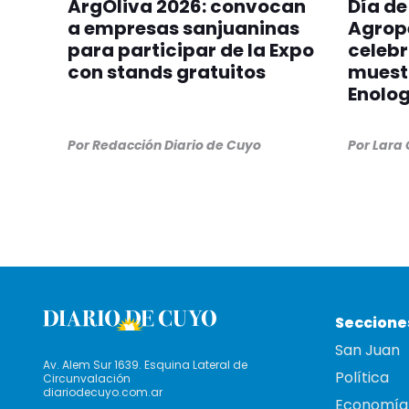
ArgOliva 2026: convocan
Día de
a empresas sanjuaninas
Agrop
para participar de la Expo
celebr
con stands gratuitos
muestr
Enolog
Por
Redacción Diario de Cuyo
Por
Lara
Seccione
San Juan
Av. Alem Sur 1639. Esquina Lateral de
Política
Circunvalación
diariodecuyo.com.ar
Economía