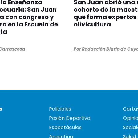
 la Enseñanza
San Juan abrió una
ecuaria: San Juan
cohorte de la maest
a con congreso y
que forma expertos
a en la Escuela de
olivicultura
ía
 Carrascosa
Por
Redacción Diario de Cuy
s
Policiales
Cartas
Pasión Deportiva
Opini
Espectáculos
Social
Argentina
Salud