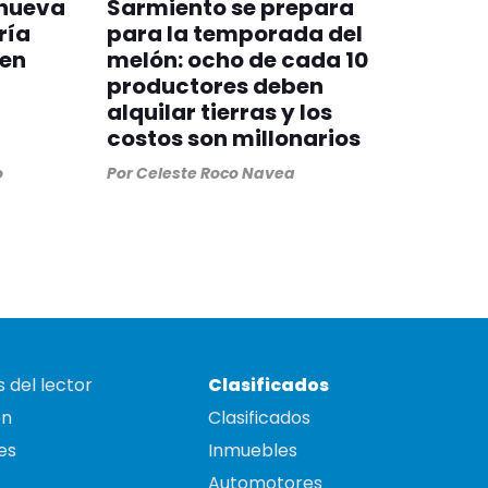
 nueva
Sarmiento se prepara
ría
para la temporada del
 en
melón: ocho de cada 10
productores deben
alquilar tierras y los
costos son millonarios
o
Por
Celeste Roco Navea
 del lector
Clasificados
on
Clasificados
es
Inmuebles
Automotores