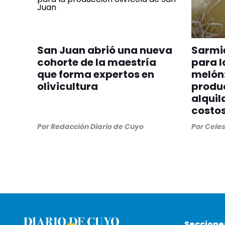
San Juan abrió una nueva
Sarmi
cohorte de la maestría
para l
que forma expertos en
melón:
olivicultura
produ
alquila
costos
Por
Redacción Diario de Cuyo
Por
Cele
Seccione