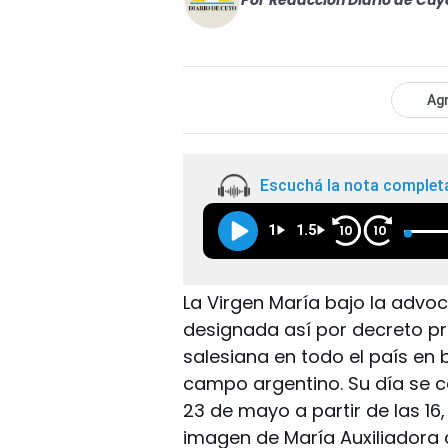
Por
Redacción Diario de Cuy
Agr
Escuchá la nota complet
1
1.5
10
10
La Virgen María bajo la advoc
designada así por decreto pre
salesiana en todo el país en 
campo argentino. Su día se 
23 de mayo a partir de las 16
imagen de María Auxiliadora 