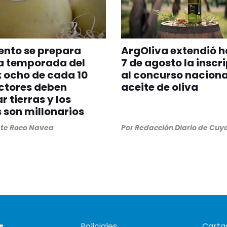
ento se prepara
ArgOliva extendió h
a temporada del
7 de agosto la inscr
 ocho de cada 10
al concurso naciona
ctores deben
aceite de oliva
r tierras y los
 son millonarios
ste Roco Navea
Por
Redacción Diario de Cuy
s
Policiales
Cartas