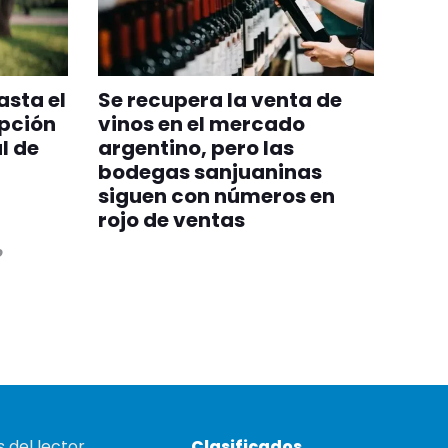
asta el
Se recupera la venta de
ipción
vinos en el mercado
l de
argentino, pero las
bodegas sanjuaninas
siguen con números en
rojo de ventas
o
 del lector
Clasificados