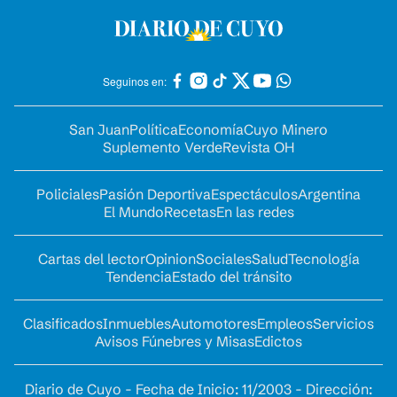
Seguinos en:
San Juan
Política
Economía
Cuyo Minero
Suplemento Verde
Revista OH
Policiales
Pasión Deportiva
Espectáculos
Argentina
El Mundo
Recetas
En las redes
Cartas del lector
Opinion
Sociales
Salud
Tecnología
Tendencia
Estado del tránsito
Clasificados
Inmuebles
Automotores
Empleos
Servicios
Avisos Fúnebres y Misas
Edictos
Diario de Cuyo - Fecha de Inicio: 11/2003 - Dirección: