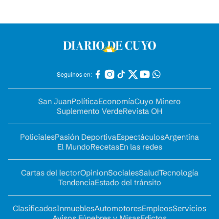
Seguinos en:
San Juan
Política
Economía
Cuyo Minero
Suplemento Verde
Revista OH
Policiales
Pasión Deportiva
Espectáculos
Argentina
El Mundo
Recetas
En las redes
Cartas del lector
Opinion
Sociales
Salud
Tecnología
Tendencia
Estado del tránsito
Clasificados
Inmuebles
Automotores
Empleos
Servicios
Avisos Fúnebres y Misas
Edictos