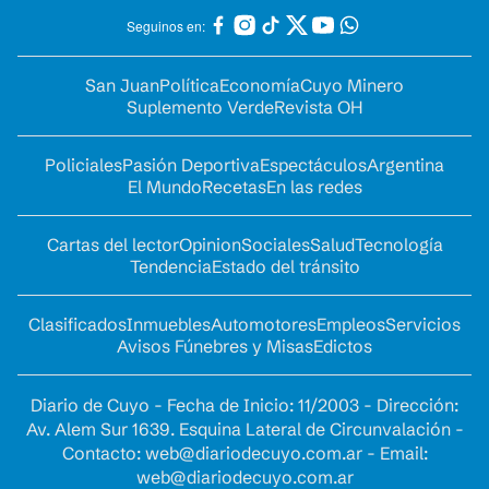
Seguinos en:
San Juan
Política
Economía
Cuyo Minero
Suplemento Verde
Revista OH
Policiales
Pasión Deportiva
Espectáculos
Argentina
El Mundo
Recetas
En las redes
Cartas del lector
Opinion
Sociales
Salud
Tecnología
Tendencia
Estado del tránsito
Clasificados
Inmuebles
Automotores
Empleos
Servicios
Avisos Fúnebres y Misas
Edictos
Diario de Cuyo - Fecha de Inicio: 11/2003 - Dirección:
Av. Alem Sur 1639. Esquina Lateral de Circunvalación -
Contacto:
web@diariodecuyo.com.ar
- Email:
web@diariodecuyo.com.ar