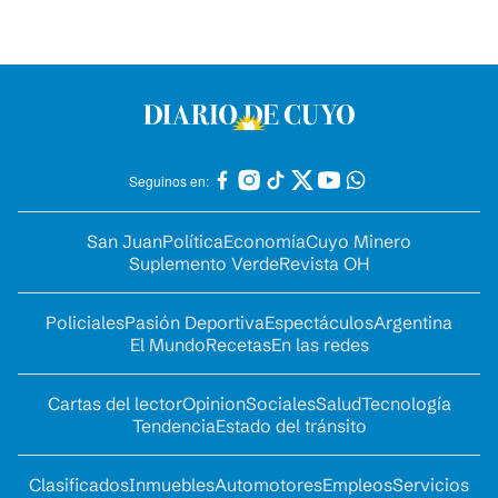
Seguinos en:
San Juan
Política
Economía
Cuyo Minero
Suplemento Verde
Revista OH
Policiales
Pasión Deportiva
Espectáculos
Argentina
El Mundo
Recetas
En las redes
Cartas del lector
Opinion
Sociales
Salud
Tecnología
Tendencia
Estado del tránsito
Clasificados
Inmuebles
Automotores
Empleos
Servicios