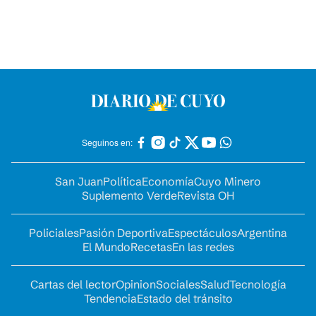
Seguinos en:
San Juan
Política
Economía
Cuyo Minero
Suplemento Verde
Revista OH
Policiales
Pasión Deportiva
Espectáculos
Argentina
El Mundo
Recetas
En las redes
Cartas del lector
Opinion
Sociales
Salud
Tecnología
Tendencia
Estado del tránsito