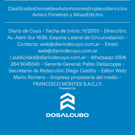
Clasificados
Inmuebles
Automotores
Empleos
Servicios
Avisos Fúnebres y Misas
Edictos
Diario de Cuyo - Fecha de Inicio: 11/2003 - Dirección:
Av. Alem Sur 1639. Esquina Lateral de Circunvalación -
Contacto:
web@diariodecuyo.com.ar
- Email:
web@diariodecuyo.com.ar
/
publicidad@diariodecuyo.com.ar
-
Whatsapp: (054)
264 5045343 - Gerente General: Pablo Dellazoppa -
Secretario de Redacción: Diego Castillo - Editor Web:
Mario Romero - Empresa propietaria del medio -
FRANCISCO MONTES S.A.C.I.F.