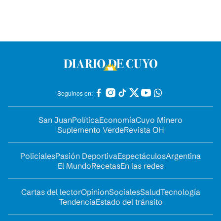
Seguinos en:
San Juan
Política
Economía
Cuyo Minero
Suplemento Verde
Revista OH
Policiales
Pasión Deportiva
Espectáculos
Argentina
El Mundo
Recetas
En las redes
Cartas del lector
Opinion
Sociales
Salud
Tecnología
Tendencia
Estado del tránsito