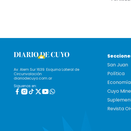
Seccione
San Juan
Av. Alem Sur 1639. Esquina Lateral de
Política
Circunvalación
diariodecuyo.com.ar
Economía
Siguenos en:
Cuyo Mine
Suplemen
Revista O