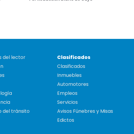
 del lector
Clasificados
on
Clasificados
es
Inmuebles
Automotores
logía
Empleos
ncia
Servicios
 del tránsito
Avisos Fúnebres y Misas
Edictos