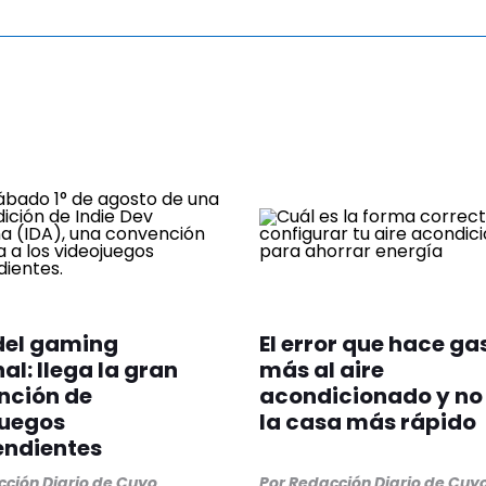
del gaming
El error que hace ga
al: llega la gran
más al aire
nción de
acondicionado y no 
juegos
la casa más rápido
endientes
ción Diario de Cuyo
Por
Redacción Diario de Cuy