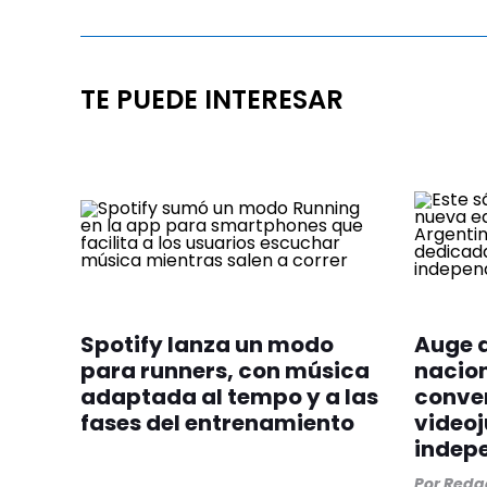
TE PUEDE INTERESAR
Spotify lanza un modo
Auge 
para runners, con música
nacion
adaptada al tempo y a las
conve
fases del entrenamiento
video
indep
Por
Redac