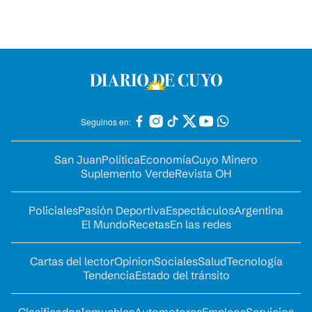
Seguinos en:
San Juan
Política
Economía
Cuyo Minero
Suplemento Verde
Revista OH
Policiales
Pasión Deportiva
Espectáculos
Argentina
El Mundo
Recetas
En las redes
Cartas del lector
Opinion
Sociales
Salud
Tecnología
Tendencia
Estado del tránsito