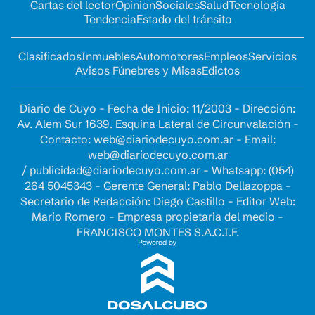
Cartas del lector
Opinion
Sociales
Salud
Tecnología
Tendencia
Estado del tránsito
Clasificados
Inmuebles
Automotores
Empleos
Servicios
Avisos Fúnebres y Misas
Edictos
Diario de Cuyo - Fecha de Inicio: 11/2003 - Dirección:
Av. Alem Sur 1639. Esquina Lateral de Circunvalación -
Contacto:
web@diariodecuyo.com.ar
- Email:
web@diariodecuyo.com.ar
/
publicidad@diariodecuyo.com.ar
-
Whatsapp: (054)
264 5045343 - Gerente General: Pablo Dellazoppa -
Secretario de Redacción: Diego Castillo - Editor Web:
Mario Romero - Empresa propietaria del medio -
FRANCISCO MONTES S.A.C.I.F.