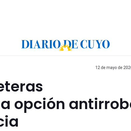
12 de mayo de 2026
eteras
 la opción antirro
cia