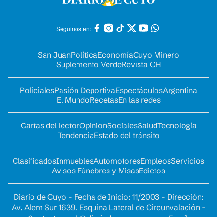
Seguinos en:
San Juan
Política
Economía
Cuyo Minero
Suplemento Verde
Revista OH
Policiales
Pasión Deportiva
Espectáculos
Argentina
El Mundo
Recetas
En las redes
Cartas del lector
Opinion
Sociales
Salud
Tecnología
Tendencia
Estado del tránsito
Clasificados
Inmuebles
Automotores
Empleos
Servicios
Avisos Fúnebres y Misas
Edictos
Diario de Cuyo - Fecha de Inicio: 11/2003 - Dirección:
Av. Alem Sur 1639. Esquina Lateral de Circunvalación -