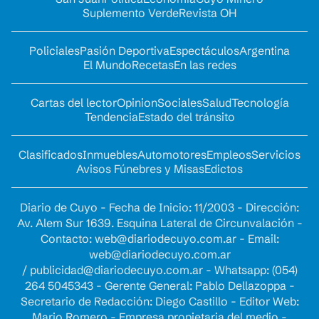
Suplemento Verde
Revista OH
Policiales
Pasión Deportiva
Espectáculos
Argentina
El Mundo
Recetas
En las redes
Cartas del lector
Opinion
Sociales
Salud
Tecnología
Tendencia
Estado del tránsito
Clasificados
Inmuebles
Automotores
Empleos
Servicios
Avisos Fúnebres y Misas
Edictos
Diario de Cuyo - Fecha de Inicio: 11/2003 - Dirección:
Av. Alem Sur 1639. Esquina Lateral de Circunvalación -
Contacto:
web@diariodecuyo.com.ar
- Email:
web@diariodecuyo.com.ar
/
publicidad@diariodecuyo.com.ar
-
Whatsapp: (054)
264 5045343 - Gerente General: Pablo Dellazoppa -
Secretario de Redacción: Diego Castillo - Editor Web:
Mario Romero - Empresa propietaria del medio -