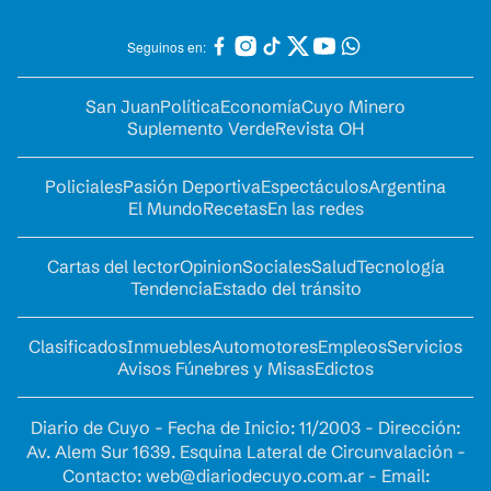
Seguinos en:
San Juan
Política
Economía
Cuyo Minero
Suplemento Verde
Revista OH
Policiales
Pasión Deportiva
Espectáculos
Argentina
El Mundo
Recetas
En las redes
Cartas del lector
Opinion
Sociales
Salud
Tecnología
Tendencia
Estado del tránsito
Clasificados
Inmuebles
Automotores
Empleos
Servicios
Avisos Fúnebres y Misas
Edictos
Diario de Cuyo - Fecha de Inicio: 11/2003 - Dirección:
Av. Alem Sur 1639. Esquina Lateral de Circunvalación -
Contacto:
web@diariodecuyo.com.ar
- Email: