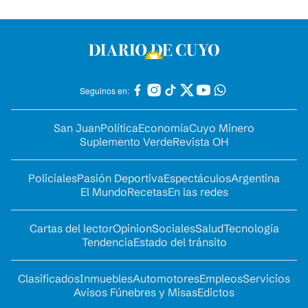
Seguinos en:
San Juan
Política
Economía
Cuyo Minero
Suplemento Verde
Revista OH
Policiales
Pasión Deportiva
Espectáculos
Argentina
El Mundo
Recetas
En las redes
Cartas del lector
Opinion
Sociales
Salud
Tecnología
Tendencia
Estado del tránsito
Clasificados
Inmuebles
Automotores
Empleos
Servicios
Avisos Fúnebres y Misas
Edictos