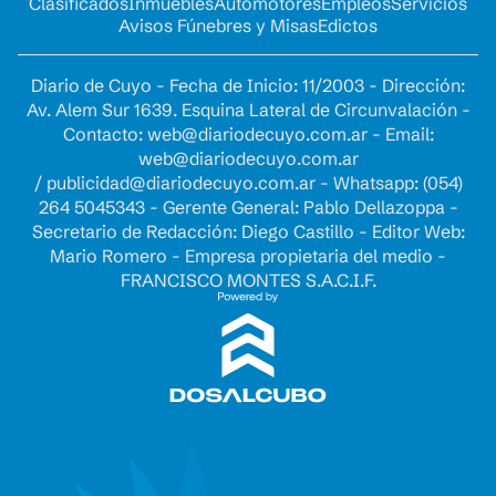
Clasificados
Inmuebles
Automotores
Empleos
Servicios
Avisos Fúnebres y Misas
Edictos
Diario de Cuyo - Fecha de Inicio: 11/2003 - Dirección:
Av. Alem Sur 1639. Esquina Lateral de Circunvalación -
Contacto:
web@diariodecuyo.com.ar
- Email:
web@diariodecuyo.com.ar
/
publicidad@diariodecuyo.com.ar
-
Whatsapp: (054)
264 5045343 - Gerente General: Pablo Dellazoppa -
Secretario de Redacción: Diego Castillo - Editor Web:
Mario Romero - Empresa propietaria del medio -
FRANCISCO MONTES S.A.C.I.F.