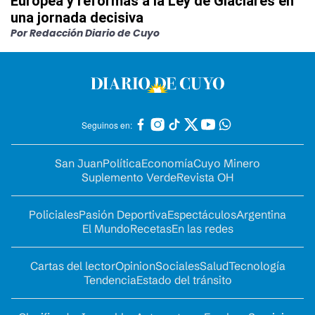
Europea y reformas a la Ley de Glaciares en
una jornada decisiva
Por Redacción Diario de Cuyo
Seguinos en:
San Juan
Política
Economía
Cuyo Minero
Suplemento Verde
Revista OH
Policiales
Pasión Deportiva
Espectáculos
Argentina
El Mundo
Recetas
En las redes
Cartas del lector
Opinion
Sociales
Salud
Tecnología
Tendencia
Estado del tránsito