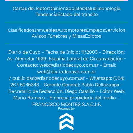
Cartas del lector
Opinion
Sociales
Salud
Tecnología
Tendencia
Estado del tránsito
Clasificados
Inmuebles
Automotores
Empleos
Servicios
Avisos Fúnebres y Misas
Edictos
Diario de Cuyo - Fecha de Inicio: 11/2003 - Dirección:
Av. Alem Sur 1639. Esquina Lateral de Circunvalación -
Contacto:
web@diariodecuyo.com.ar
- Email:
web@diariodecuyo.com.ar
/
publicidad@diariodecuyo.com.ar
-
Whatsapp: (054)
264 5045343 - Gerente General: Pablo Dellazoppa -
Secretario de Redacción: Diego Castillo - Editor Web:
Mario Romero - Empresa propietaria del medio -
FRANCISCO MONTES S.A.C.I.F.