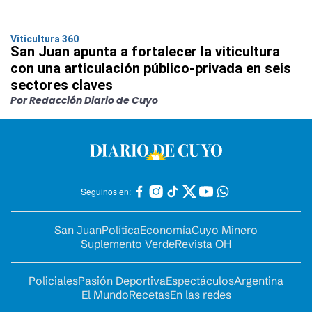
Viticultura 360
San Juan apunta a fortalecer la viticultura
con una articulación público-privada en seis
sectores claves
Por Redacción Diario de Cuyo
Seguinos en:
San Juan
Política
Economía
Cuyo Minero
Suplemento Verde
Revista OH
Policiales
Pasión Deportiva
Espectáculos
Argentina
El Mundo
Recetas
En las redes