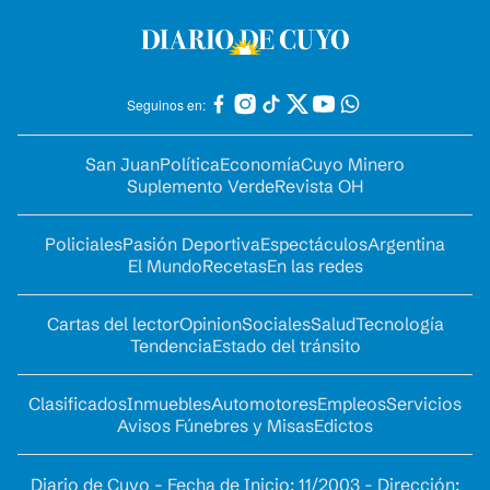
Seguinos en:
San Juan
Política
Economía
Cuyo Minero
Suplemento Verde
Revista OH
Policiales
Pasión Deportiva
Espectáculos
Argentina
El Mundo
Recetas
En las redes
Cartas del lector
Opinion
Sociales
Salud
Tecnología
Tendencia
Estado del tránsito
Clasificados
Inmuebles
Automotores
Empleos
Servicios
Avisos Fúnebres y Misas
Edictos
Diario de Cuyo - Fecha de Inicio: 11/2003 - Dirección: