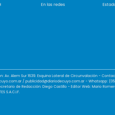
H
En las redes
Estado
ión: Av. Alem Sur 1639. Esquina Lateral de Circunvalación - Contac
cuyo.com.ar
/
publicidad@diariodecuyo.com.ar
-
Whatsapp: (0
cretario de Redacción: Diego Castillo - Editor Web: Mario Romer
 S.A.C.I.F.