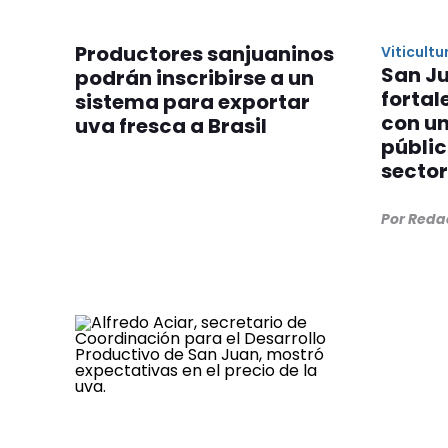
Productores sanjuaninos
Viticultu
San J
podrán inscribirse a un
fortal
sistema para exportar
con un
uva fresca a Brasil
públic
sector
Por Reda