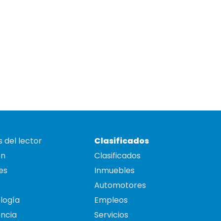
 del lector
Clasificados
on
Clasificados
es
Inmuebles
Automotores
logía
Empleos
ncia
Servicios