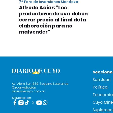
7° Foro de Inversiones Mendoza
Alfredo Aciar: "Los
productores de uva deben
cerrar precio al final de la
elaboración para no
malvender"
Seccione
San Juan
Av. Alem Sur 1639. Esquina Lateral de
Política
Circunvalación
diariodecuyo.com.ar
Economía
Siguenos en:
Cuyo Mine
X
Suplemen