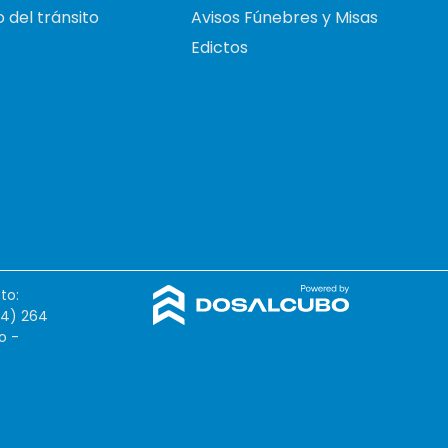
 del tránsito
Avisos Fúnebres y Misas
Edictos
to:
54) 264
o -