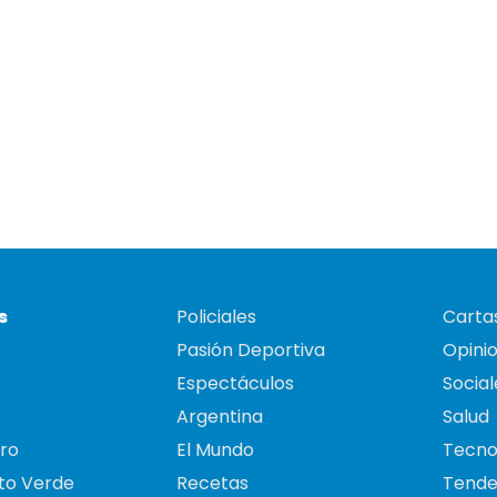
s
Policiales
Cartas
Pasión Deportiva
Opini
Espectáculos
Social
Argentina
Salud
ro
El Mundo
Tecno
to Verde
Recetas
Tende