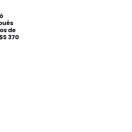
ó
pués
los de
$S 370