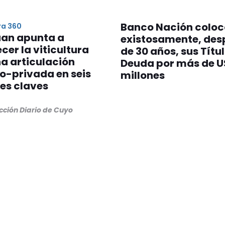
Banco Nación coloc
ra 360
uan apunta a
existosamente, des
ecer la viticultura
de 30 años, sus Títu
a articulación
Deuda por más de U
o-privada en seis
millones
es claves
cción Diario de Cuyo