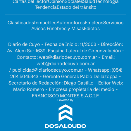
Cartas del lector
Opinion
Sociales
Salud
Tecnología
Tendencia
Estado del tránsito
Clasificados
Inmuebles
Automotores
Empleos
Servicios
Avisos Fúnebres y Misas
Edictos
Diario de Cuyo - Fecha de Inicio: 11/2003 - Dirección:
Av. Alem Sur 1639. Esquina Lateral de Circunvalación -
Contacto:
web@diariodecuyo.com.ar
- Email:
web@diariodecuyo.com.ar
/
publicidad@diariodecuyo.com.ar
-
Whatsapp: (054)
264 5045343 - Gerente General: Pablo Dellazoppa -
Secretario de Redacción: Diego Castillo - Editor Web:
Mario Romero - Empresa propietaria del medio -
FRANCISCO MONTES S.A.C.I.F.