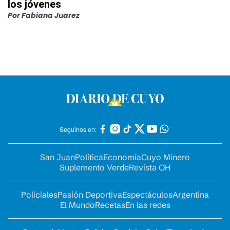
los jóvenes
Por
Fabiana Juarez
Seguinos en:
San Juan
Política
Economía
Cuyo Minero
Suplemento Verde
Revista OH
Policiales
Pasión Deportiva
Espectáculos
Argentina
El Mundo
Recetas
En las redes