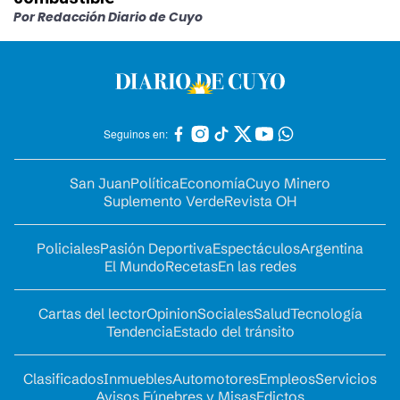
Por Redacción Diario de Cuyo
Seguinos en:
San Juan
Política
Economía
Cuyo Minero
Suplemento Verde
Revista OH
Policiales
Pasión Deportiva
Espectáculos
Argentina
El Mundo
Recetas
En las redes
Cartas del lector
Opinion
Sociales
Salud
Tecnología
Tendencia
Estado del tránsito
Clasificados
Inmuebles
Automotores
Empleos
Servicios
Avisos Fúnebres y Misas
Edictos