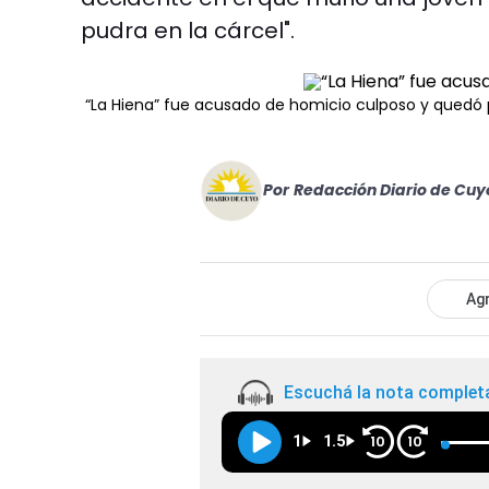
pudra en la cárcel".
“La Hiena” fue acusado de homicio culposo y quedó 
Por
Redacción Diario de Cuy
Agr
Escuchá la nota complet
1
1.5
10
10