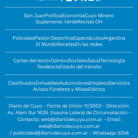
San Juan
Política
Economía
Cuyo Minero
Suplemento Verde
Revista OH
Policiales
Pasión Deportiva
Espectáculos
Argentina
El Mundo
Recetas
En las redes
Cartas del lector
Opinion
Sociales
Salud
Tecnología
Tendencia
Estado del tránsito
Clasificados
Inmuebles
Automotores
Empleos
Servicios
Avisos Fúnebres y Misas
Edictos
Diario de Cuyo - Fecha de Inicio: 11/2003 - Dirección:
Av. Alem Sur 1639. Esquina Lateral de Circunvalación -
Contacto:
web@diariodecuyo.com.ar
- Email:
web@diariodecuyo.com.ar
/
publicidad@diariodecuyo.com.ar
-
Whatsapp: (054)