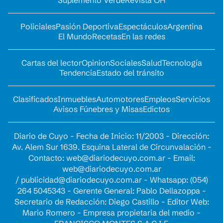
Suplemento Verde
Revista OH
Policiales
Pasión Deportiva
Espectáculos
Argentina
El Mundo
Recetas
En las redes
Cartas del lector
Opinion
Sociales
Salud
Tecnología
Tendencia
Estado del tránsito
Clasificados
Inmuebles
Automotores
Empleos
Servicios
Avisos Fúnebres y Misas
Edictos
Diario de Cuyo - Fecha de Inicio: 11/2003 - Dirección:
Av. Alem Sur 1639. Esquina Lateral de Circunvalación -
Contacto:
web@diariodecuyo.com.ar
- Email:
web@diariodecuyo.com.ar
/
publicidad@diariodecuyo.com.ar
-
Whatsapp: (054)
264 5045343 - Gerente General: Pablo Dellazoppa -
Secretario de Redacción: Diego Castillo - Editor Web:
Mario Romero - Empresa propietaria del medio -