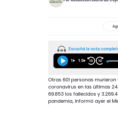
Por
Redacción Diario de Cuy
Agr
Escuchá la nota complet
1
1.5
10
10
Otras 601 personas murieron 
coronavirus en las últimas 2
69.853 los fallecidos y 3.269.
pandemia, informó ayer el Min