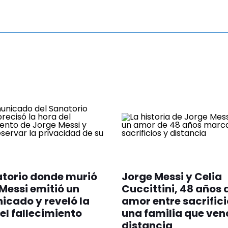
atorio donde murió
Jorge Messi y Celia
Messi emitió un
Cuccittini, 48 años 
cado y reveló la
amor entre sacrifici
el fallecimiento
una familia que venc
distancia