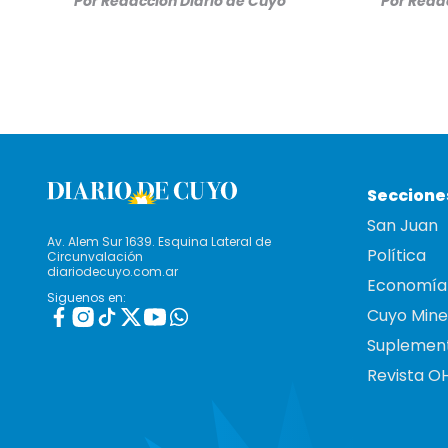
Por
Redacción Diario de Cuyo
Por
Redac
Seccione
San Juan
Av. Alem Sur 1639. Esquina Lateral de
Política
Circunvalación
diariodecuyo.com.ar
Economía
Siguenos en:
Cuyo Mine
Suplemen
Revista O