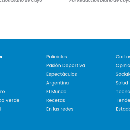
ción Diario de Cuyo
Por
Redacción Diario de Cuy
s
Policiales
Cartas
Pasión Deportiva
Opini
Espectáculos
Social
Argentina
Salud
ro
El Mundo
Tecno
to Verde
Recetas
Tende
H
En las redes
Estado