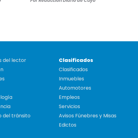
o
Por
Redacción Diario de Cuyo
 del lector
Clasificados
on
Clasificados
es
Inmuebles
Automotores
logía
Empleos
ncia
Servicios
 del tránsito
Avisos Fúnebres y Misas
Edictos