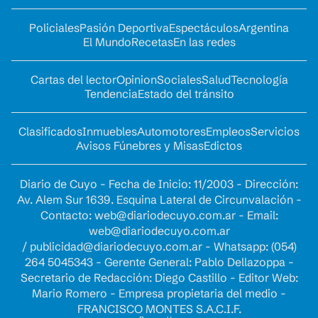
Policiales
Pasión Deportiva
Espectáculos
Argentina
El Mundo
Recetas
En las redes
Cartas del lector
Opinion
Sociales
Salud
Tecnología
Tendencia
Estado del tránsito
Clasificados
Inmuebles
Automotores
Empleos
Servicios
Avisos Fúnebres y Misas
Edictos
Diario de Cuyo - Fecha de Inicio: 11/2003 - Dirección:
Av. Alem Sur 1639. Esquina Lateral de Circunvalación -
Contacto:
web@diariodecuyo.com.ar
- Email:
web@diariodecuyo.com.ar
/
publicidad@diariodecuyo.com.ar
-
Whatsapp: (054)
264 5045343 - Gerente General: Pablo Dellazoppa -
Secretario de Redacción: Diego Castillo - Editor Web:
Mario Romero - Empresa propietaria del medio -
FRANCISCO MONTES S.A.C.I.F.