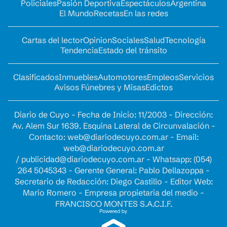
Policiales
Pasión Deportiva
Espectáculos
Argentina
El Mundo
Recetas
En las redes
Cartas del lector
Opinion
Sociales
Salud
Tecnología
Tendencia
Estado del tránsito
Clasificados
Inmuebles
Automotores
Empleos
Servicios
Avisos Fúnebres y Misas
Edictos
Diario de Cuyo - Fecha de Inicio: 11/2003 - Dirección:
Av. Alem Sur 1639. Esquina Lateral de Circunvalación -
Contacto:
web@diariodecuyo.com.ar
- Email:
web@diariodecuyo.com.ar
/
publicidad@diariodecuyo.com.ar
-
Whatsapp: (054)
264 5045343 - Gerente General: Pablo Dellazoppa -
Secretario de Redacción: Diego Castillo - Editor Web:
Mario Romero - Empresa propietaria del medio -
FRANCISCO MONTES S.A.C.I.F.