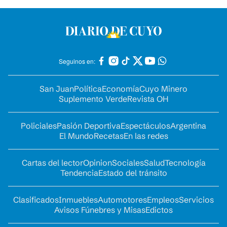
Seguinos en:
San Juan
Política
Economía
Cuyo Minero
Suplemento Verde
Revista OH
Policiales
Pasión Deportiva
Espectáculos
Argentina
El Mundo
Recetas
En las redes
Cartas del lector
Opinion
Sociales
Salud
Tecnología
Tendencia
Estado del tránsito
Clasificados
Inmuebles
Automotores
Empleos
Servicios
Avisos Fúnebres y Misas
Edictos