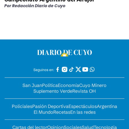
Por
Redacción Diario de Cuyo
Seguinos en:
San Juan
Política
Economía
Cuyo Minero
Suplemento Verde
Revista OH
Policiales
Pasión Deportiva
Espectáculos
Argentina
El Mundo
Recetas
En las redes
Cartas del lector
Opinion
Sociales
Salud
Tecnología