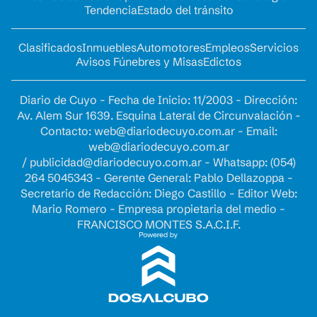
Tendencia
Estado del tránsito
Clasificados
Inmuebles
Automotores
Empleos
Servicios
Avisos Fúnebres y Misas
Edictos
Diario de Cuyo - Fecha de Inicio: 11/2003 - Dirección:
Av. Alem Sur 1639. Esquina Lateral de Circunvalación -
Contacto:
web@diariodecuyo.com.ar
- Email:
web@diariodecuyo.com.ar
/
publicidad@diariodecuyo.com.ar
-
Whatsapp: (054)
264 5045343 - Gerente General: Pablo Dellazoppa -
Secretario de Redacción: Diego Castillo - Editor Web:
Mario Romero - Empresa propietaria del medio -
FRANCISCO MONTES S.A.C.I.F.