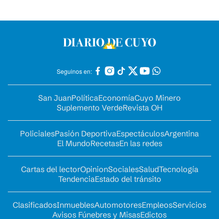
Seguinos en:
San Juan
Política
Economía
Cuyo Minero
Suplemento Verde
Revista OH
Policiales
Pasión Deportiva
Espectáculos
Argentina
El Mundo
Recetas
En las redes
Cartas del lector
Opinion
Sociales
Salud
Tecnología
Tendencia
Estado del tránsito
Clasificados
Inmuebles
Automotores
Empleos
Servicios
Avisos Fúnebres y Misas
Edictos