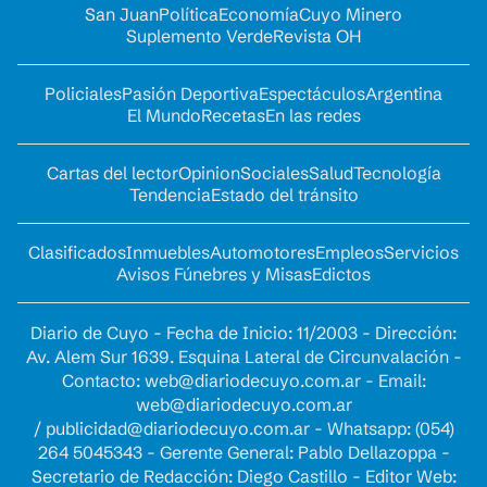
San Juan
Política
Economía
Cuyo Minero
Suplemento Verde
Revista OH
Policiales
Pasión Deportiva
Espectáculos
Argentina
El Mundo
Recetas
En las redes
Cartas del lector
Opinion
Sociales
Salud
Tecnología
Tendencia
Estado del tránsito
Clasificados
Inmuebles
Automotores
Empleos
Servicios
Avisos Fúnebres y Misas
Edictos
Diario de Cuyo - Fecha de Inicio: 11/2003 - Dirección:
Av. Alem Sur 1639. Esquina Lateral de Circunvalación -
Contacto:
web@diariodecuyo.com.ar
- Email:
web@diariodecuyo.com.ar
/
publicidad@diariodecuyo.com.ar
-
Whatsapp: (054)
264 5045343 - Gerente General: Pablo Dellazoppa -
Secretario de Redacción: Diego Castillo - Editor Web: