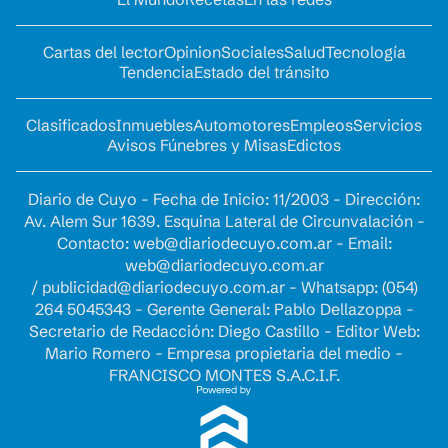
Cartas del lector
Opinion
Sociales
Salud
Tecnología
Tendencia
Estado del tránsito
Clasificados
Inmuebles
Automotores
Empleos
Servicios
Avisos Fúnebres y Misas
Edictos
Diario de Cuyo - Fecha de Inicio: 11/2003 - Dirección:
Av. Alem Sur 1639. Esquina Lateral de Circunvalación -
Contacto:
web@diariodecuyo.com.ar
- Email:
web@diariodecuyo.com.ar
/
publicidad@diariodecuyo.com.ar
-
Whatsapp: (054)
264 5045343 - Gerente General: Pablo Dellazoppa -
Secretario de Redacción: Diego Castillo - Editor Web:
Mario Romero - Empresa propietaria del medio -
FRANCISCO MONTES S.A.C.I.F.