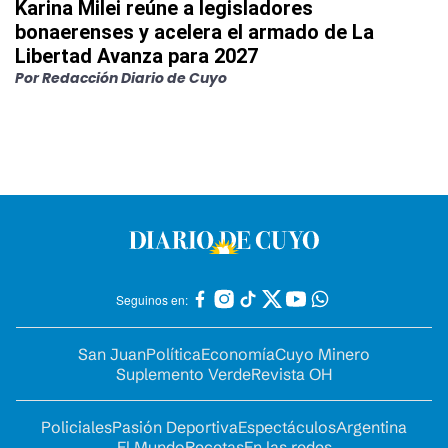
Karina Milei reúne a legisladores
bonaerenses y acelera el armado de La
Libertad Avanza para 2027
Por
Redacción Diario de Cuyo
Seguinos en:
San Juan
Política
Economía
Cuyo Minero
Suplemento Verde
Revista OH
Policiales
Pasión Deportiva
Espectáculos
Argentina
El Mundo
Recetas
En las redes