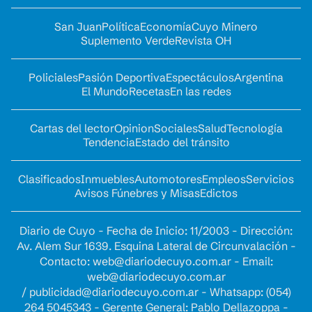
San Juan
Política
Economía
Cuyo Minero
Suplemento Verde
Revista OH
Policiales
Pasión Deportiva
Espectáculos
Argentina
El Mundo
Recetas
En las redes
Cartas del lector
Opinion
Sociales
Salud
Tecnología
Tendencia
Estado del tránsito
Clasificados
Inmuebles
Automotores
Empleos
Servicios
Avisos Fúnebres y Misas
Edictos
Diario de Cuyo - Fecha de Inicio: 11/2003 - Dirección:
Av. Alem Sur 1639. Esquina Lateral de Circunvalación -
Contacto:
web@diariodecuyo.com.ar
- Email:
web@diariodecuyo.com.ar
/
publicidad@diariodecuyo.com.ar
-
Whatsapp: (054)
264 5045343 - Gerente General: Pablo Dellazoppa -