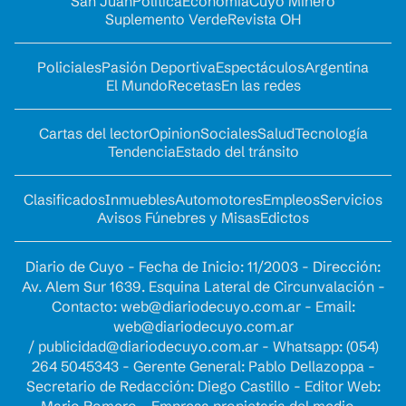
San Juan
Política
Economía
Cuyo Minero
Suplemento Verde
Revista OH
Policiales
Pasión Deportiva
Espectáculos
Argentina
El Mundo
Recetas
En las redes
Cartas del lector
Opinion
Sociales
Salud
Tecnología
Tendencia
Estado del tránsito
Clasificados
Inmuebles
Automotores
Empleos
Servicios
Avisos Fúnebres y Misas
Edictos
Diario de Cuyo - Fecha de Inicio: 11/2003 - Dirección:
Av. Alem Sur 1639. Esquina Lateral de Circunvalación -
Contacto:
web@diariodecuyo.com.ar
- Email:
web@diariodecuyo.com.ar
/
publicidad@diariodecuyo.com.ar
-
Whatsapp: (054)
264 5045343 - Gerente General: Pablo Dellazoppa -
Secretario de Redacción: Diego Castillo - Editor Web: