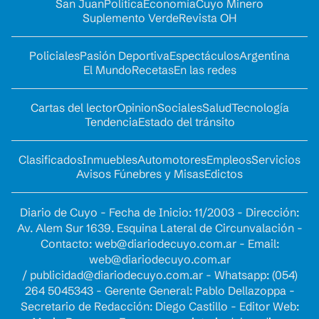
San Juan
Política
Economía
Cuyo Minero
Suplemento Verde
Revista OH
Policiales
Pasión Deportiva
Espectáculos
Argentina
El Mundo
Recetas
En las redes
Cartas del lector
Opinion
Sociales
Salud
Tecnología
Tendencia
Estado del tránsito
Clasificados
Inmuebles
Automotores
Empleos
Servicios
Avisos Fúnebres y Misas
Edictos
Diario de Cuyo - Fecha de Inicio: 11/2003 - Dirección:
Av. Alem Sur 1639. Esquina Lateral de Circunvalación -
Contacto:
web@diariodecuyo.com.ar
- Email:
web@diariodecuyo.com.ar
/
publicidad@diariodecuyo.com.ar
-
Whatsapp: (054)
264 5045343 - Gerente General: Pablo Dellazoppa -
Secretario de Redacción: Diego Castillo - Editor Web: