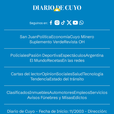
Seguinos en:
San Juan
Política
Economía
Cuyo Minero
Suplemento Verde
Revista OH
Policiales
Pasión Deportiva
Espectáculos
Argentina
El Mundo
Recetas
En las redes
Cartas del lector
Opinion
Sociales
Salud
Tecnología
Tendencia
Estado del tránsito
Clasificados
Inmuebles
Automotores
Empleos
Servicios
Avisos Fúnebres y Misas
Edictos
Diario de Cuyo - Fecha de Inicio: 11/2003 - Dirección: