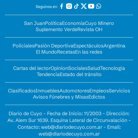
Seguinos en:
San Juan
Política
Economía
Cuyo Minero
Suplemento Verde
Revista OH
Policiales
Pasión Deportiva
Espectáculos
Argentina
El Mundo
Recetas
En las redes
Cartas del lector
Opinion
Sociales
Salud
Tecnología
Tendencia
Estado del tránsito
Clasificados
Inmuebles
Automotores
Empleos
Servicios
Avisos Fúnebres y Misas
Edictos
Diario de Cuyo - Fecha de Inicio: 11/2003 - Dirección:
Av. Alem Sur 1639. Esquina Lateral de Circunvalación -
Contacto:
web@diariodecuyo.com.ar
- Email:
web@diariodecuyo.com.ar