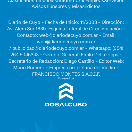
Clasificados
Inmuebles
Automotores
Empleos
Servicios
Avisos Fúnebres y Misas
Edictos
Diario de Cuyo - Fecha de Inicio: 11/2003 - Dirección:
Av. Alem Sur 1639. Esquina Lateral de Circunvalación -
Contacto:
web@diariodecuyo.com.ar
- Email:
web@diariodecuyo.com.ar
/
publicidad@diariodecuyo.com.ar
-
Whatsapp: (054)
264 5045343 - Gerente General: Pablo Dellazoppa -
Secretario de Redacción: Diego Castillo - Editor Web:
Mario Romero - Empresa propietaria del medio -
FRANCISCO MONTES S.A.C.I.F.