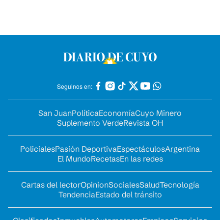
Seguinos en:
San Juan
Política
Economía
Cuyo Minero
Suplemento Verde
Revista OH
Policiales
Pasión Deportiva
Espectáculos
Argentina
El Mundo
Recetas
En las redes
Cartas del lector
Opinion
Sociales
Salud
Tecnología
Tendencia
Estado del tránsito