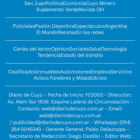
San Juan
Política
Economía
Cuyo Minero
Suplemento Verde
Revista OH
Policiales
Pasión Deportiva
Espectáculos
Argentina
El Mundo
Recetas
En las redes
Cartas del lector
Opinion
Sociales
Salud
Tecnología
Tendencia
Estado del tránsito
Clasificados
Inmuebles
Automotores
Empleos
Servicios
Avisos Fúnebres y Misas
Edictos
Diario de Cuyo - Fecha de Inicio: 11/2003 - Dirección:
Av. Alem Sur 1639. Esquina Lateral de Circunvalación -
Contacto:
web@diariodecuyo.com.ar
- Email:
web@diariodecuyo.com.ar
/
publicidad@diariodecuyo.com.ar
-
Whatsapp: (054)
264 5045343 - Gerente General: Pablo Dellazoppa -
Secretario de Redacción: Diego Castillo - Editor Web: