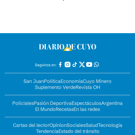
Seguinos en:
San Juan
Política
Economía
Cuyo Minero
Suplemento Verde
Revista OH
Policiales
Pasión Deportiva
Espectáculos
Argentina
El Mundo
Recetas
En las redes
Cartas del lector
Opinion
Sociales
Salud
Tecnología
Tendencia
Estado del tránsito