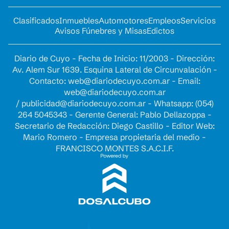
Clasificados
Inmuebles
Automotores
Empleos
Servicios
Avisos Fúnebres y Misas
Edictos
Diario de Cuyo - Fecha de Inicio: 11/2003 - Dirección:
Av. Alem Sur 1639. Esquina Lateral de Circunvalación -
Contacto:
web@diariodecuyo.com.ar
- Email:
web@diariodecuyo.com.ar
/
publicidad@diariodecuyo.com.ar
-
Whatsapp: (054)
264 5045343 - Gerente General: Pablo Dellazoppa -
Secretario de Redacción: Diego Castillo - Editor Web:
Mario Romero - Empresa propietaria del medio -
FRANCISCO MONTES S.A.C.I.F.