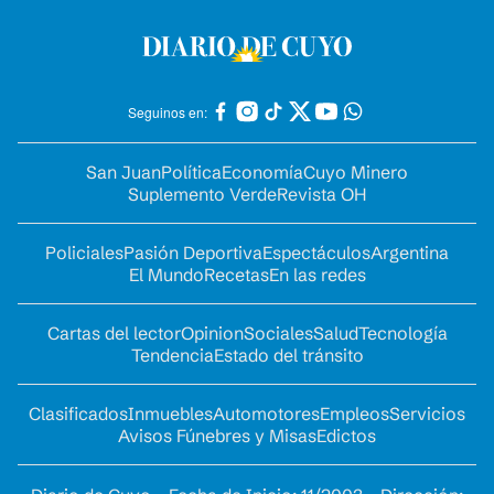
Seguinos en:
San Juan
Política
Economía
Cuyo Minero
Suplemento Verde
Revista OH
Policiales
Pasión Deportiva
Espectáculos
Argentina
El Mundo
Recetas
En las redes
Cartas del lector
Opinion
Sociales
Salud
Tecnología
Tendencia
Estado del tránsito
Clasificados
Inmuebles
Automotores
Empleos
Servicios
Avisos Fúnebres y Misas
Edictos