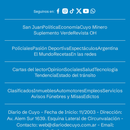
Seguinos en:
San Juan
Política
Economía
Cuyo Minero
Suplemento Verde
Revista OH
Policiales
Pasión Deportiva
Espectáculos
Argentina
El Mundo
Recetas
En las redes
Cartas del lector
Opinion
Sociales
Salud
Tecnología
Tendencia
Estado del tránsito
Clasificados
Inmuebles
Automotores
Empleos
Servicios
Avisos Fúnebres y Misas
Edictos
Diario de Cuyo - Fecha de Inicio: 11/2003 - Dirección:
Av. Alem Sur 1639. Esquina Lateral de Circunvalación -
Contacto:
web@diariodecuyo.com.ar
- Email: